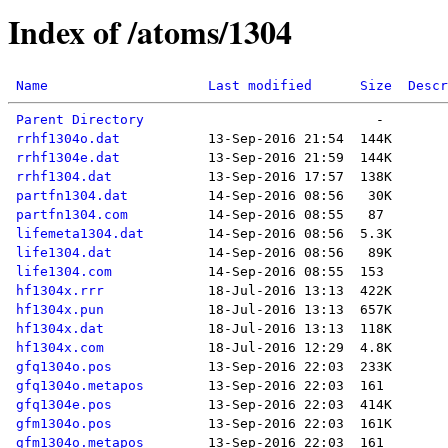
Index of /atoms/1304
Name
Last modified
Size
Descr
Parent Directory
rrhf1304o.dat
rrhf1304e.dat
rrhf1304.dat
partfn1304.dat
partfn1304.com
lifemeta1304.dat
life1304.dat
life1304.com
hf1304x.rrr
hf1304x.pun
hf1304x.dat
hf1304x.com
gfq1304o.pos
gfq1304o.metapos
gfq1304e.pos
gfm1304o.pos
gfm1304o.metapos