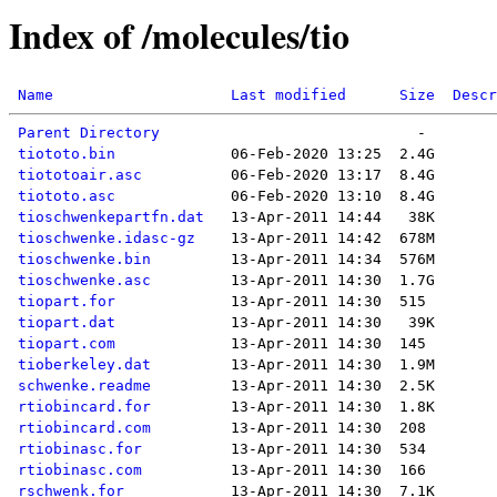
Index of /molecules/tio
Name
Last modified
Size
Descr
Parent Directory
tiototo.bin
tiototoair.asc
tiototo.asc
tioschwenkepartfn.dat
tioschwenke.idasc-gz
tioschwenke.bin
tioschwenke.asc
tiopart.for
tiopart.dat
tiopart.com
tioberkeley.dat
schwenke.readme
rtiobincard.for
rtiobincard.com
rtiobinasc.for
rtiobinasc.com
rschwenk.for